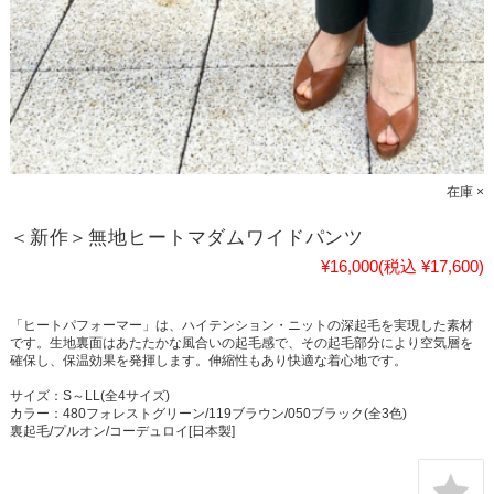
在庫 ×
＜新作＞無地ヒートマダムワイドパンツ
¥16,000
(税込 ¥17,600)
「ヒートパフォーマー」は、ハイテンション・ニットの深起毛を実現した素材
です。生地裏面はあたたかな風合いの起毛感で、その起毛部分により空気層を
確保し、保温効果を発揮します。伸縮性もあり快適な着心地です。
サイズ：S～LL(全4サイズ)
カラー：480フォレストグリーン/119ブラウン/050ブラック(全3色)
裏起毛/プルオン/コーデュロイ[日本製]