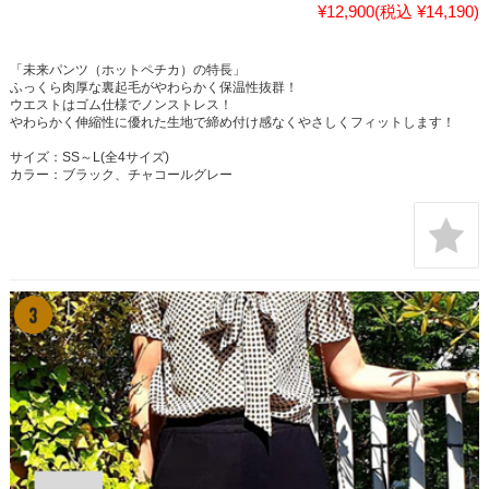
¥12,900
(税込 ¥14,190)
「未来パンツ（ホットペチカ）の特長」
ふっくら肉厚な裏起毛がやわらかく保温性抜群！
ウエストはゴム仕様でノンストレス！
やわらかく伸縮性に優れた生地で締め付け感なくやさしくフィットします！
サイズ：SS～L(全4サイズ)
カラー：ブラック、チャコールグレー